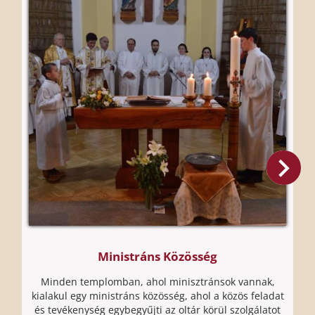
Ministráns Közösség
Minden templomban, ahol minisztránsok vannak,
A
kialakul egy ministráns közösség, ahol a közös feladat
és tevékenység egybegyűjti az oltár körül szolgálatot