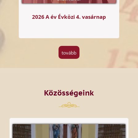
2026 A év Évközi 4. vasárnap
tovább
Közösségeink