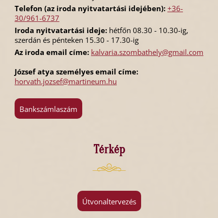
Telefon (az iroda nyitvatartási idejében):
+36-
30/961-6737
Iroda nyitvatartási ideje:
hétfőn 08.30 - 10.30-ig,
szerdán és pénteken 15.30 - 17.30-ig
Az iroda email címe:
kalvaria.szombathely@gmail.com
József atya személyes email címe:
horvath.jozsef@martineum.hu
Bankszámlaszám
Térkép
Útvonaltervezés