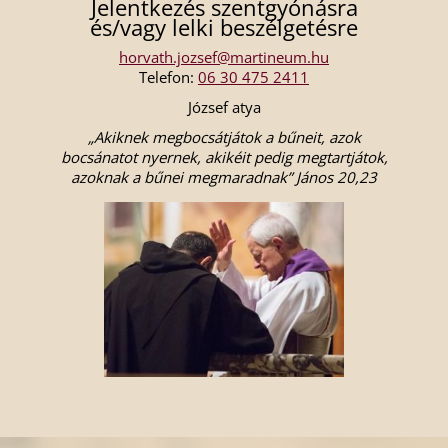
Jelentkezés szentgyónásra
és/vagy lelki beszélgetésre
horvath.jozsef@martineum.hu
Telefon:
06 30 475 2411
József atya
„Akiknek megbocsátjátok a bűneit, azok
bocsánatot nyernek, akikéit pedig megtartjátok,
azoknak a bűnei megmaradnak” János 20,23