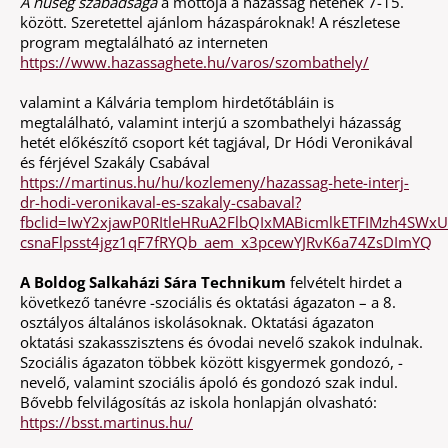
A hűség szabadsága
a mottója a házasság hetének 7-15.
között. Szeretettel ajánlom házaspároknak! A részletese
program megtalálható az interneten
https://www.hazassaghete.hu/varos/szombathely/
valamint a Kálvária templom hirdetőtábláin is
megtalálható, valamint interjú a szombathelyi házasság
hetét előkészítő csoport két tagjával, Dr Hódi Veronikával
és férjével Szakály Csabával
https://martinus.hu/hu/kozlemeny/hazassag-hete-interj-
dr-hodi-veronikaval-es-szakaly-csabaval?
fbclid=IwY2xjawP0RItleHRuA2FlbQIxMABicmlkETFIMzh4
csnaFlpsst4jgz1qF7fRYQb_aem_x3pcewYJRvK6a74ZsDImYQ
A Boldog Salkaházi Sára Technikum
felvételt hirdet a
következő tanévre -szociális és oktatási ágazaton – a 8.
osztályos általános iskolásoknak. Oktatási ágazaton
oktatási szakasszisztens és óvodai nevelő szakok indulnak.
Szociális ágazaton többek között kisgyermek gondozó, -
nevelő, valamint szociális ápoló és gondozó szak indul.
Bővebb felvilágosítás az iskola honlapján olvasható:
https://bsst.martinus.hu/