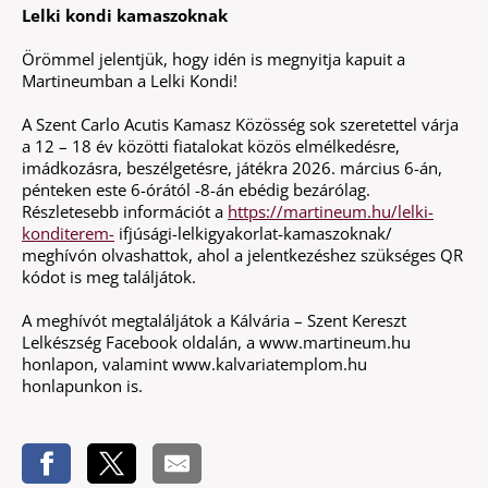
Lelki kondi kamaszoknak
Örömmel jelentjük, hogy idén is megnyitja kapuit a
Martineumban a Lelki Kondi!
A Szent Carlo Acutis Kamasz Közösség sok szeretettel várja
a 12 – 18 év közötti fiatalokat közös elmélkedésre,
imádkozásra, beszélgetésre, játékra 2026. március 6-án,
pénteken este 6-órától -8-án ebédig bezárólag.
Részletesebb információt a
https://martineum.hu/lelki-
konditerem-
ifjúsági-lelkigyakorlat-kamaszoknak/
meghívón olvashattok, ahol a jelentkezéshez szükséges QR
kódot is meg találjátok.
A meghívót megtaláljátok a Kálvária – Szent Kereszt
Lelkészség Facebook oldalán, a www.martineum.hu
honlapon, valamint www.kalvariatemplom.hu
honlapunkon is.