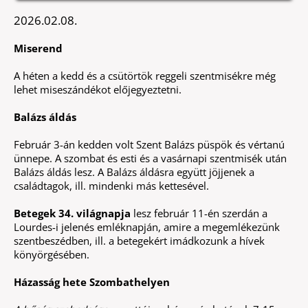
2026.02.08.
Miserend
A héten a kedd és a csütörtök reggeli szentmisékre még
lehet miseszándékot előjegyeztetni.
Balázs áldás
Február 3-án kedden volt Szent Balázs püspök és vértanú
ünnepe. A szombat és esti és a vasárnapi szentmisék után
Balázs áldás lesz. A Balázs áldásra együtt jöjjenek a
családtagok, ill. mindenki más kettesével.
Betegek 34. világnapja
lesz február 11-én szerdán a
Lourdes-i jelenés emléknapján, amire a megemlékezünk
szentbeszédben, ill. a betegekért imádkozunk a hívek
könyörgésében.
Házasság hete Szombathelyen