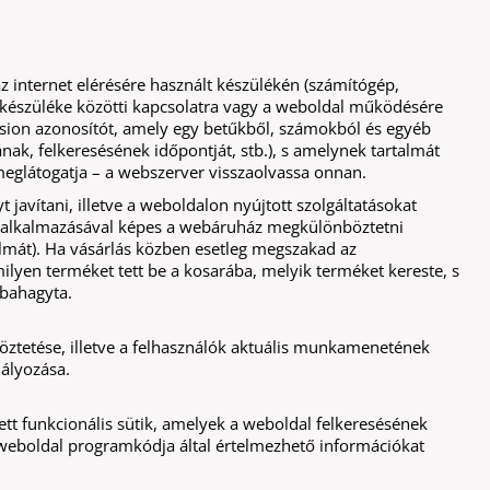
az internet elérésére használt készülékén (számítógép,
n készüléke közötti kapcsolatra vagy a weboldal működésére
sion azonosítót, amely egy betűkből, számokból és egyéb
nak, felkeresésének időpontját, stb.), s amelynek tartalmát
eglátogatja – a webszerver visszaolvassa onnan.
 javítani, illetve a weboldalon nyújtott szolgáltatásokat
ik alkalmazásával képes a webáruház megkülönböztetni
talmát). Ha vásárlás közben esetleg megszakad az
milyen terméket tett be a kosarába, melyik terméket kereste, s
bbahagyta.
ztetése, illetve a felhasználók aktuális munkamenetének
ályozása.
t funkcionális sütik, amelyek a weboldal felkeresésének
eboldal programkódja által értelmezhető információkat