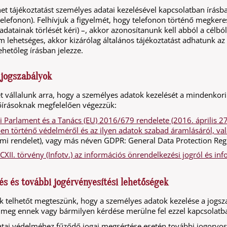
t tájékoztatást személyes adatai kezelésével kapcsolatban írásba
telefonon). Felhívjuk a figyelmét, hogy telefonon történő megker
 adatainak törlését kéri) –, akkor azonosítanunk kell abból a célból
 lehetséges, akkor kizárólag általános tájékoztatást adhatunk az
ehetőleg írásban jelezze.
 jogszabályok
t vállalunk arra, hogy a személyes adatok kezelését a mindenkori
lőírásoknak megfelelően végezzük:
i Parlament és a Tanács (EU) 2016/679 rendelete (2016. április 
ben történő védelméről és az ilyen adatok szabad áramlásáról, va
mi rendelet), vagy más néven GDPR: General Data Protection Reg
 CXII. törvény (Infotv.) az információs önrendelkezési jogról és i
s és további jogérvényesítési lehetőségek
k telhetőt megteszünk, hogy a személyes adatok kezelése a jogs
 meg ennek vagy bármilyen kérdése merülne fel ezzel kapcsolatban
tai védelméhez fűződő jogai megsértése esetén további jogorvosl