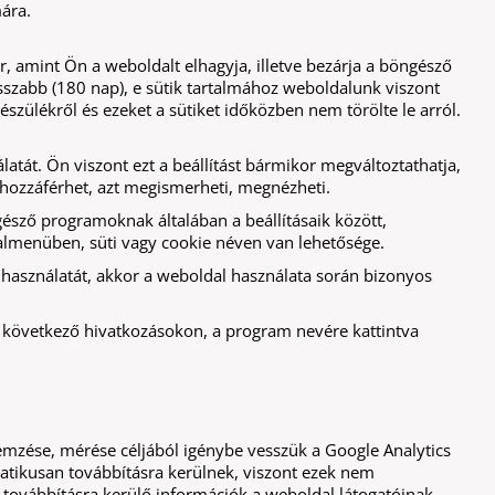
ára.
, amint Ön a weboldalt elhagyja, illetve bezárja a böngésző
sszabb (180 nap), e sütik tartalmához weboldalunk viszont
észülékről és ezeket a sütiket időközben nem törölte le arról.
tát. Ön viszont ezt a beállítást bármikor megváltoztathatja,
or hozzáférhet, azt megismerheti, megnézheti.
ngésző programoknak általában a beállításaik között,
almenüben, süti vagy cookie néven van lehetősége.
k használatát, akkor a weboldal használata során bizonyos
 a következő hivatkozásokon, a program nevére kattintva
lemzése, mérése céljából igénybe vesszük a Google Analytics
atikusan továbbításra kerülnek, viszont ezek nem
 továbbításra kerülő információk a weboldal látogatóinak