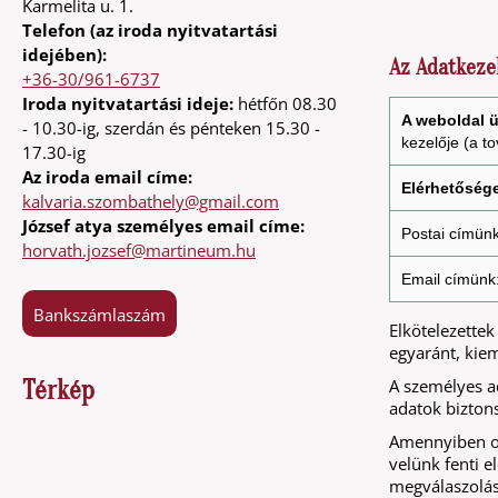
Karmelita u. 1.
Telefon (az iroda nyitvatartási
idejében):
Az Adatkezel
+36-30/961-6737
Iroda nyitvatartási ideje:
hétfőn 08.30
A weboldal ü
- 10.30-ig, szerdán és pénteken 15.30 -
kezelője (a t
17.30-ig
Az iroda email címe:
Elérhetősége
kalvaria.szombathely@gmail.com
József atya személyes email címe:
Postai címünk
horvath.jozsef@martineum.hu
Email címünk
Bankszámlaszám
Elkötelezette
egyaránt, kiem
A személyes a
Térkép
adatok biztons
Amennyiben ol
velünk fenti 
megválaszolása