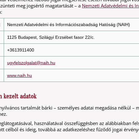
szünteti meg jogsértő magatartását – a
Nemzeti Adatvédelmi és I
:
:
Nemzeti Adatvédelmi és Információszabadság Hatóság (NAIH)
1125 Budapest, Szilágyi Erzsébet fasor 22/c.
+3613911400
ugyfelszolgalat@naih.hu
www.naih.hu
n kezelt adatok
yilvános tartalmát bárki – személyes adatai megadása nélkül – m
hez.
látogatásával, használatával összefüggésben az alábbiakban felso
 célból és ideig, továbbá az adatkezeléshez fűződő jogai érvényes