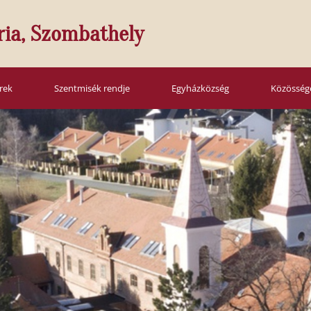
ria, Szombathely
írek
Szentmisék rendje
Egyházközség
Közösség