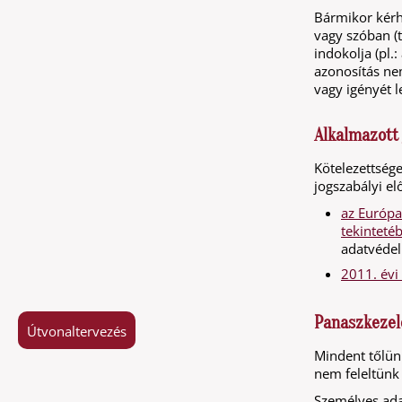
Bármikor kérhe
vagy szóban (
indokolja (pl.:
azonosítás nem
vagy igényét l
Alkalmazott
Kötelezettsége
jogszabályi e
az Európa
tekinteté
adatvédel
2011. évi
Panaszkezelé
Útvonaltervezés
Mindent tőlün
nem feleltünk
Személyes ada