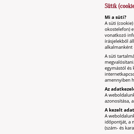
Sütik (cooki
Mi a süti?
A süti (cookie
okostelefon) 
vonatkozó inf
írásjelekből á
alkalmanként 
A süti tartalm
megvalósítani
egymástól és k
internetkapcso
amennyiben hel
Az adatkezel
A weboldalunk
azonosítása, 
A kezelt ada
A weboldalunk
időpontját, a
(szám- és kara