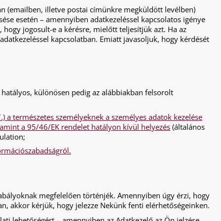
n (emailben, illetve postai címünkre megküldött levélben)
esése esetén – amennyiben adatkezeléssel kapcsolatos igénye
, hogy jogosult-e a kérésre, mielőtt teljesítjük azt. Ha az
 adatkezeléssel kapcsolatban. Emiatt javasoljuk, hogy kérdését
 hatályos, különösen pedig az alábbiakban felsorolt
27.) a természetes személyeknek a személyes adatok kezelése
lamint a 95/46/EK rendelet hatályon kívül helyezés
(általános
ulation;
nformációszabadságról.
zabályoknak megfelelően történjék. Amennyiben úgy érzi, hogy
, akkor kérjük, hogy jelezze Nekünk fenti elérhetőségeinken.
ati lehetőségért – amennyiben az Adatkezelő az Ön jelzése