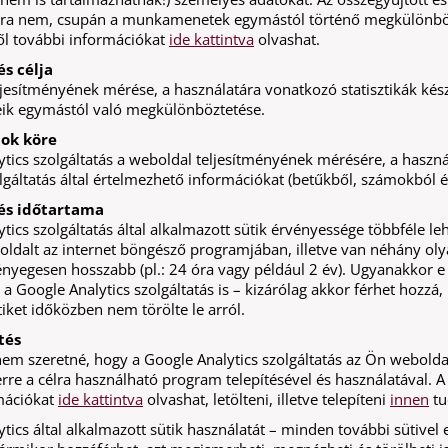
ra nem, csupán a munkamenetek egymástól történő megkülönböztet
ől további információkat
ide kattintva
olvashat.
és célja
jesítményének mérése, a használatára vonatkozó statisztikák készí
k egymástól való megkülönböztetése.
tok köre
tics szolgáltatás a weboldal teljesítményének mérésére, a használ
gáltatás által értelmezhető információkat (betűkből, számokból és
és időtartama
tics szolgáltatás által alkalmazott sütik érvényessége többféle l
oldalt az internet böngésző programjában, illetve van néhány oly
lényegesen hosszabb (pl.: 24 óra vagy például 2 év). Ugyanakkor 
 a Google Analytics szolgáltatás is – kizárólag akkor férhet hozzá
tiket időközben nem törölte le arról.
tés
m szeretné, hogy a Google Analytics szolgáltatás az Ön weboldal 
erre a célra használható program telepítésével és használatával. 
mációkat
ide kattintva
olvashat, letölteni, illetve telepíteni
innen
tu
tics által alkalmazott sütik használatát – minden további sütivel eg