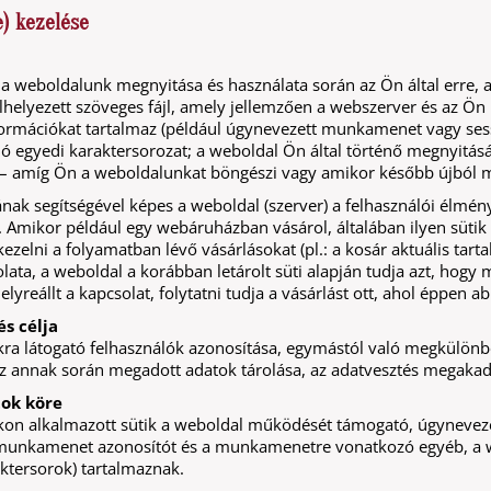
e) kezelése
) a weboldalunk megnyitása és használata során az Ön által erre, 
elhelyezett szöveges fájl, amely jellemzően a webszerver és az Ö
ormációkat tartalmaz (például úgynevezett munkamenet vagy ses
lló egyedi karaktersorozat; a weboldal Ön által történő megnyitásá
– amíg Ön a weboldalunkat böngészi vagy amikor később újból m
ának segítségével képes a weboldal (szerver) a felhasználói élményt
. Amikor például egy webáruházban vásárol, általában ilyen süt
ezelni a folyamatban lévő vásárlásokat (pl.: a kosár aktuális tar
lata, a weboldal a korábban letárolt süti alapján tudja azt, hogy 
yreállt a kapcsolat, folytatni tudja a vásárlást ott, ahol éppen a
és célja
ra látogató felhasználók azonosítása, egymástól való megkülönbö
az annak során megadott adatok tárolása, az adatvesztés megakad
tok köre
on alkalmazott sütik a weboldal működését támogató, úgynevezet
 munkamenet azonosítót és a munkamenetre vonatkozó egyéb, a w
ktersorok) tartalmaznak.