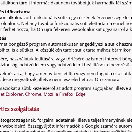
 sütikben tárolt információkat nem továbbítjuk harmadik fél szám
és időtartama
n alkalmazott funkcionális sütik egy részének érvényessége lejár
oldalunk. Néhány további funkcionális süti élettartama ennél ho
r férhet hozzá, ha Ön újra felkeresi weboldalunkat ugyanarról a k
tés
rnet böngésző program automatikusan engedélyezi a sütik használa
örölheti is a sütiket. A készülékén tárolt sütik tartalmához bármik
sére, használatuk letiltására vagy törlésére az ismert internet bö
biztonság, adatvédelem vagy adatvédelmi beállítások elnevezésű 
gyelmét arra, hogy amennyiben letiltja vagy nem fogadja el a süti
dése megváltozik, illetve nem lesz elérhető az Ön számára.
mációkat a sütik kezeléséről az adott program súgójában, illetve
net Explorer
,
Chrome
,
Mozilla Firefox
,
Edge
.
tics szolgáltatás
átogatottságának, forgalmi adatainak, illetve teljesítményének e
. A weboldalról összegyűjtött információk a Google számára autom
nem is tartalmazhatnak!) személyes adatokat. Az összegyűjtött és