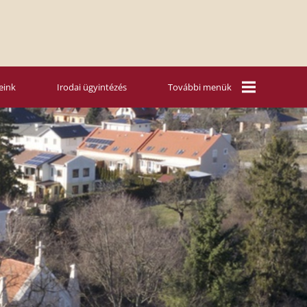
eink
Irodai ügyintézés
További menük
Mária Rádió
Vasárnapi
szentbeszédek
Nyári táboraink
Hitoktatás