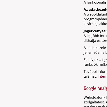
A funkcionális
Az adatkezel
A weboldalunko
programjában 
kizárólag akko
Jogérvényesí
A legtöbb inte
tilthatja és t
A sütik kezelé
jellemzően a 
Felhívjuk a fi
funkciók műkö
További infor
találhat:
Inter
Google Analy
Weboldalunk l
szolgáltatást
tartalmaznak (