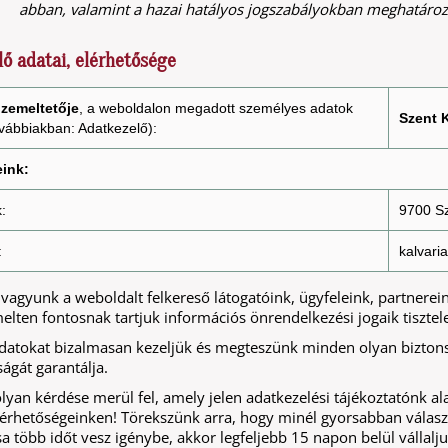
abban, valamint a hazai hatályos jogszabályokban meghatáro
ő adatai, elérhetősége
zemeltetője
, a weboldalon megadott személyes adatok
Szent 
ovábbiakban: Adatkezelő):
ink:
:
9700 Sz
:
kalvar
k vagyunk a weboldalt felkereső látogatóink, ügyfeleink, partner
elten fontosnak tartjuk információs önrendelkezési jogaik tisztele
datokat bizalmasan kezeljük és megteszünk minden olyan biztonsá
ágát garantálja.
yan kérdése merül fel, amely jelen adatkezelési tájékoztatónk al
elérhetőségeinken! Törekszünk arra, hogy minél gyorsabban vála
 több időt vesz igénybe, akkor legfeljebb 15 napon belül vállalj