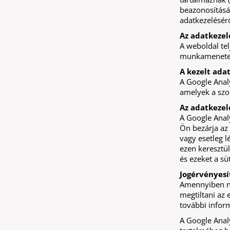
beazonosításá
adatkezelésér
Az adatkezel
A weboldal tel
munkamenetei
A kezelt ada
A Google Analy
amelyek a szol
Az adatkezel
A Google Analy
Ön bezárja az 
vagy esetleg 
ezen keresztül
és ezeket a sü
Jogérvényesí
Amennyiben ne
megtiltani az 
további infor
A Google Analy