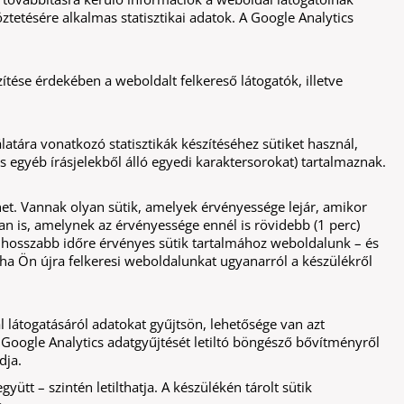
ésére alkalmas statisztikai adatok. A Google Analytics
tése érdekében a weboldalt felkereső látogatók, illetve
atára vonatkozó statisztikák készítéséhez sütiket használ,
 egyéb írásjelekből álló egyedi karaktersorokat) tartalmaznak.
ehet. Vannak olyan sütik, amelyek érvényessége lejár, amikor
an is, amelynek az érvényessége ennél is rövidebb (1 perc)
e hosszabb időre érvényes sütik tartalmához weboldalunk – és
, ha Ön újra felkeresi weboldalunkat ugyanarról a készülékről
látogatásáról adatokat gyűjtsön, lehetősége van azt
A Google Analytics adatgyűjtését letiltó böngésző bővítményről
dja.
yütt – szintén letilthatja. A készülékén tárolt sütik