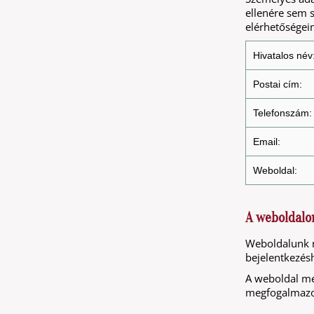
ellenére sem 
elérhetőségein
Hivatalos név
Postai cím:
Telefonszám:
Email:
Weboldal:
A weboldalo
Weboldalunk n
bejelentkezés
A weboldal meg
megfogalmazott