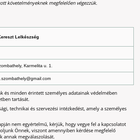
zott követelményeknek megfelelően végezzük.
Kereszt Lelkészség
ombathely, Karmelita u. 1.
ia.szombathely@gmail.com
eink és minden érintett személyes adatainak védelmében
tben tartását.
gi, technikai és szervezési intézkedést, amely a személyes
apján nem egyértelmű, kérjük, hogy vegye fel a kapcsolatot
szoljunk Önnek, viszont amennyiben kérdése megfelelő
uk annak megválaszolását.