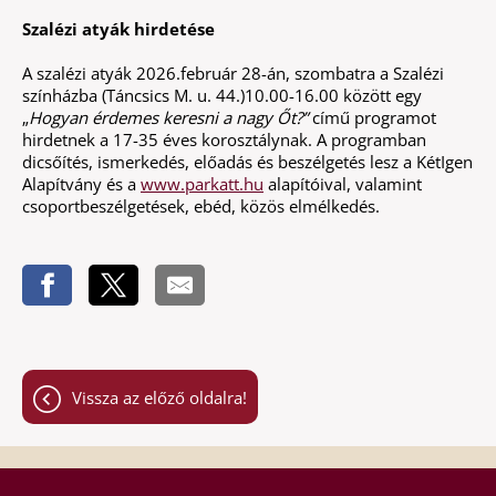
Szalézi atyák hirdetése
A szalézi atyák 2026.február 28-án, szombatra a Szalézi
színházba (Táncsics M. u. 44.)10.00-16.00 között egy
„
Hogyan érdemes keresni a nagy Őt?”
című programot
hirdetnek a 17-35 éves korosztálynak. A programban
dicsőítés, ismerkedés, előadás és beszélgetés lesz a KétIgen
Alapítvány és a
www.parkatt.hu
alapítóival, valamint
csoportbeszélgetések, ebéd, közös elmélkedés.
Vissza az előző oldalra!