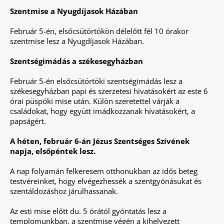
Szentmise a Nyugdíjasok Házában
Február 5-én, elsőcsütörtökön délelőtt fél 10 órakor
szentmise lesz a Nyugdíjasok Házában.
Szentségimádás a székesegyházban
Február 5-én elsőcsütörtöki szentségimádás lesz a
székesegyházban papi és szerzetesi hivatásokért az este 6
órai püspöki mise után. Külön szeretettel várják a
családokat, hogy együtt imádkozzanak hívatásokért, a
papságért.
A héten, február 6-án Jézus Szentséges Szívének
napja, elsőpéntek lesz.
A nap folyamán felkeresem otthonukban az idős beteg
testvéreinket, hogy elvégezhessék a szentgyónásukat és
szentáldozáshoz járulhassanak.
Az esti mise előtt du. 5 órától gyóntatás lesz a
templomunkban, a szentmise végén a kihelyezett