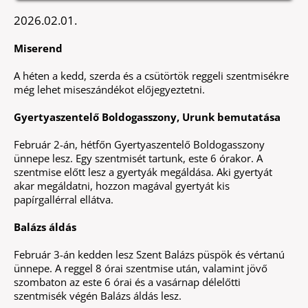
2026.02.01.
Miserend
A héten a kedd, szerda és a csütörtök reggeli szentmisékre
még lehet miseszándékot előjegyeztetni.
Gyertyaszentelő Boldogasszony, Urunk bemutatása
Február 2-án, hétfőn Gyertyaszentelő Boldogasszony
ünnepe lesz. Egy szentmisét tartunk, este 6 órakor. A
szentmise előtt lesz a gyertyák megáldása. Aki gyertyát
akar megáldatni, hozzon magával gyertyát kis
papírgallérral ellátva.
Balázs áldás
Február 3-án kedden lesz Szent Balázs püspök és vértanú
ünnepe. A reggel 8 órai szentmise után, valamint jövő
szombaton az este 6 órai és a vasárnap délelőtti
szentmisék végén Balázs áldás lesz.