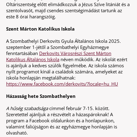
Oltáriszentség előtt elimádkozzuk a Jézus Szíve litániát és a
szentolvasót, majd csendes szentségimádást tartunk az
este 8 órai harangszóig.
Szent Márton Katolikus Iskola
A Szombathelyi Derkovits Gyula Általános Iskola 2025.
szeptember 1-jétől a Szombathelyi Egyházmegye
fenntartásában
Derkovits Városrészi Szent Márton
Katolikus Általános Iskola
néven működik. Az iskolát ezért
is ajánljuk a kedves szülők figyelmébe. Az iskola számos
nyílt programot kínál a családok számára, amelyeket az
iskola honlapján megtalálhatnak:
https://www.facebook.com/derkovits/?locale=hu_HU
Házasság hete Szombathelyen
A hűség szabadsága
címmel február 7-15. között.
Szeretettel ajánljuk a részvételt a házaspároknak! A
program a Facebook oldalunkon és a honlapunkon,
valamint faliújságon és az egyházmegye honlapján is
olvasható.