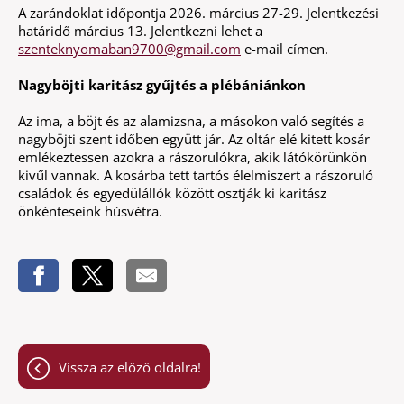
A zarándoklat időpontja 2026. március 27-29. Jelentkezési
határidő március 13. Jelentkezni lehet a
szenteknyomaban9700@gmail.com
e-mail címen.
Nagyböjti karitász gyűjtés a plébániánkon
Az ima, a böjt és az alamizsna, a másokon való segítés a
nagyböjti szent időben együtt jár. Az oltár elé kitett kosár
emlékeztessen azokra a rászorulókra, akik látókörünkön
kivűl vannak. A kosárba tett tartós élelmiszert a rászoruló
családok és egyedülállók között osztják ki karitász
önkénteseink húsvétra.
Vissza az előző oldalra!