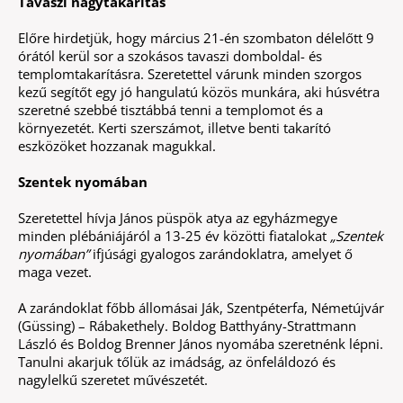
Tavaszi nagytakarítás
Előre hirdetjük, hogy március 21-én szombaton délelőtt 9
órától kerül sor a szokásos tavaszi domboldal- és
templomtakarításra. Szeretettel várunk minden szorgos
kezű segítőt egy jó hangulatú közös munkára, aki húsvétra
szeretné szebbé tisztábbá tenni a templomot és a
környezetét. Kerti szerszámot, illetve benti takarító
eszközöket hozzanak magukkal.
Szentek nyomában
Szeretettel hívja János püspök atya az egyházmegye
minden plébániájáról a 13-25 év közötti fiatalokat
„Szentek
nyomában”
ifjúsági gyalogos zarándoklatra, amelyet ő
maga vezet.
A zarándoklat főbb állomásai Ják, Szentpéterfa, Németújvár
(Güssing) – Rábakethely. Boldog Batthyány-Strattmann
László és Boldog Brenner János nyomába szeretnénk lépni.
Tanulni akarjuk tőlük az imádság, az önfeláldozó és
nagylelkű szeretet művészetét.