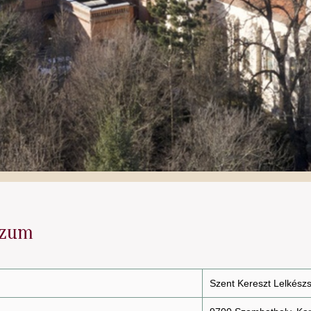
szum
Szent Kereszt Lelkész