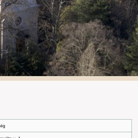
Galéria
ség