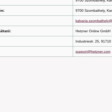
9700 Szombathely, Karm
ím:
9700 Szombathely, Karm
kalvaria.szombathely
áltató:
Hetzner Online GmbH
Industriestr. 25, 917
support@hetzner.com