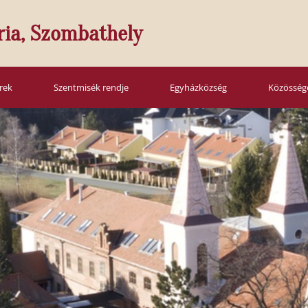
ria, Szombathely
írek
Szentmisék rendje
Egyházközség
Közösség