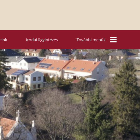
eink
Irodai ügyintézés
További menük
Mária Rádió
Vasárnapi
szentbeszédek
Nyári táboraink
Hitoktatás