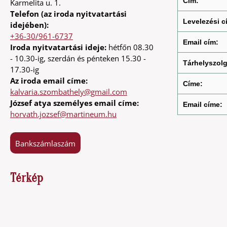
Cím:
Karmelita u. 1.
Telefon (az iroda nyitvatartási
Levelezési c
idejében):
+36-30/961-6737
Email cím:
Iroda nyitvatartási ideje:
hétfőn 08.30
- 10.30-ig, szerdán és pénteken 15.30 -
Tárhelyszolg
17.30-ig
Az iroda email címe:
Címe:
kalvaria.szombathely@gmail.com
József atya személyes email címe:
Email címe:
horvath.jozsef@martineum.hu
Bankszámlaszám
Térkép