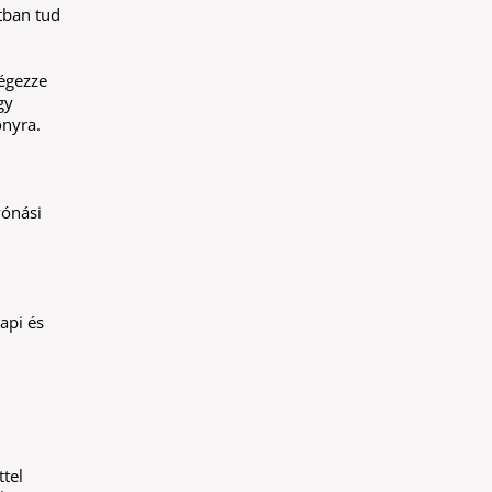
tban tud
égezze
gy
onyra.
yónási
api és
ttel