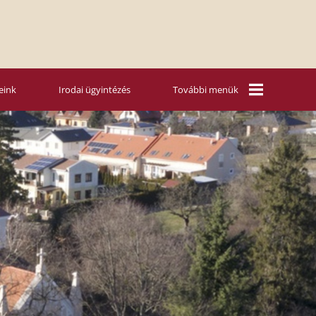
eink
Irodai ügyintézés
További menük
Mária Rádió
Vasárnapi
szentbeszédek
Nyári táboraink
Hitoktatás