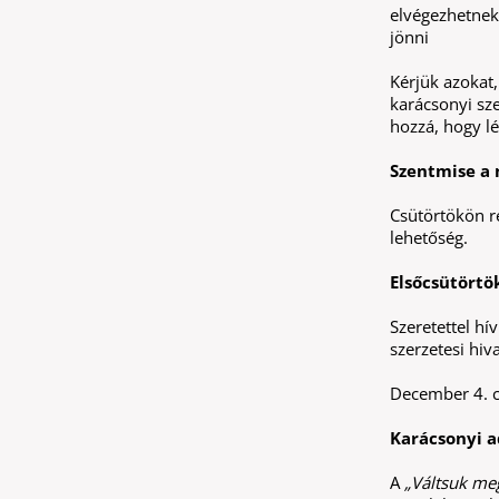
elvégezhetnek
jönni
Kérjük azokat
karácsonyi sz
hozzá, hogy lé
Szentmise a 
Csütörtökön re
lehetőség.
Elsőcsütörtö
Szeretettel h
szerzetesi hiv
December 4. c
Karácsonyi 
A
„Váltsuk me