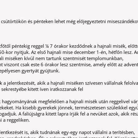
, csütörtökön és pénteken lehet még előjegyeztetni miseszándékot
őtől péntekig reggel ¼ 7 órakor kezdődnek a hajnali misék, előtt
-kor nyitjuk. Az első hajnali mise december 1-én, hétfőn lesz. A
ali miséken kívül nem tartunk szentmisét templomunkban,
viszont csak este 6 órakor lesz szentmise, amely előtt az advent
pélyesen gyertyát gyújtunk.
 a jelentkezését, akik a hajnali miséken szívesen vállalnak felolva
 sekrestyébe kitett íven iratkozzanak fel
k hagyományának megfelelően a hajnali misék után reggelivel vár
ekeket. Ha kisebb gyerekek jönnek, természetesen szüleikkel együ
fogadjuk. A faliújságra kitett lapra írják fel a nevüket azok, akik rés
 a reggeliken.
lentkezését is, akik tudnának egy-egy napot vállalni a terítésben,