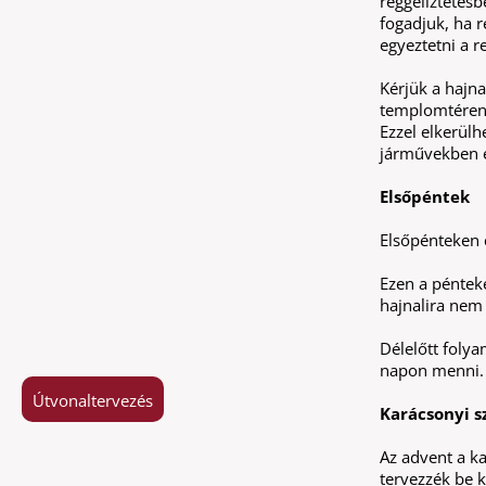
reggeliztetésb
fogadjuk, ha r
egyeztetni a 
Kérjük a hajn
templomtéren,
Ezzel elkerülh
járművekben 
Elsőpéntek
Elsőpénteken c
Ezen a péntek
hajnalira nem 
Délelőtt foly
napon menni.
Útvonaltervezés
Karácsonyi s
Az advent a k
tervezzék be 