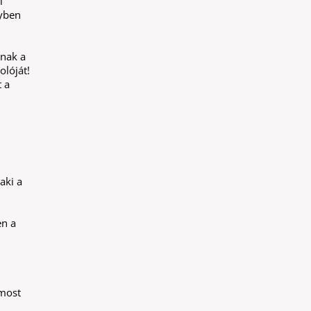
l
gyben
anak a
lóját!
t a
aki a
en a
 most