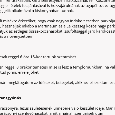
en, rendrakásban. Ők a sekrestyében iratkozzanak fel. Köszönette
eggeli ételek felajánlásával is hozzájárulnának az agapéhoz, ez ü
reggelik alkalmával a kiskonyhában tudnak.
ali misékre érkezőket, hogy csak nagyon indokolt esetben parkolj
 használják inkább a Martineum és a Lelkészség közös nagy parko
etjük az estleges összekoccanásokat, zsúfoltsággal járó károkozás
és a növényzetben
sak reggel 6 óra 15-kor tartunk szentmisét.
en reggel 8 órakor temetési mise is lesz a templomunkban, ha val
tud jönni, erre eljöhet.
amán meglátogatom az időseket, betegeket, akikhez el szoktam ez
zentgyónás
arácsonyra, Jézus születésének ünnepére való készület ideje. Már
karácsonyi szentgyónásukat, amit a hajnali szentmisék után