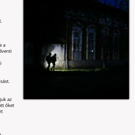
.
e a
dventi
i
sást.
juk az
tt őket
zt