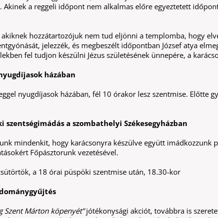
. Akinek a reggeli időpont nem alkalmas előre egyeztetett időpon
, akiknek hozzátartozójuk nem tud eljönni a templomba, hogy elv
entgyónását, jelezzék, és megbeszélt időpontban József atya elme
lekben fel tudjon készülni Jézus születésének ünnepére, a karács
nyugdíjasok házában
ggel nyugdíjasok házában, fél 10 órakor lesz szentmise. Előtte g
ki szentségimádás a szombathelyi Székesegyházban
ívunk mindenkit, hogy karácsonyra készülve együtt imádkozzunk p
atásokért Főpásztorunk vezetésével.
sütörtök, a 18 órai püspöki szentmise után, 18.30-kor
adománygyűjtés
g Szent Márton köpenyét”
jótékonysági akciót, továbbra is szerete