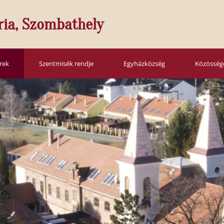
ria, Szombathely
írek
Szentmisék rendje
Egyházközség
Közösség