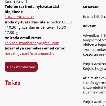
Karmelita u. 1.
Telefon (az iroda nyitvatartási
Miserend
idejében):
Ezen a hétfőn
+36-30/961-6737
Iroda nyitvatartási ideje:
hétfőn 08.30
Advent
- 10.30-ig, szerdán és pénteken 15.30 -
17.30-ig
Adventben hétf
Az iroda email címe:
templomot 5:50
kalvaria.szombathely@gmail.com
időben a hajn
József atya személyes email címe:
szombatonként 
horvath.jozsef@martineum.hu
koszorún ünne
Várjuk azoknak
Bankszámlaszám
Kérjük. hogy a
Az elmúlt éve
Térkép
iskolás gyerm
is szeretettel 
kívánnak venni
Várjuk azok je