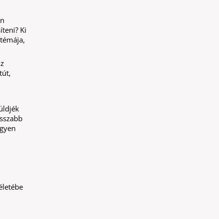
an
teni? Ki
 témája,
az
tút,
üldjék
osszabb
egyen
életébe