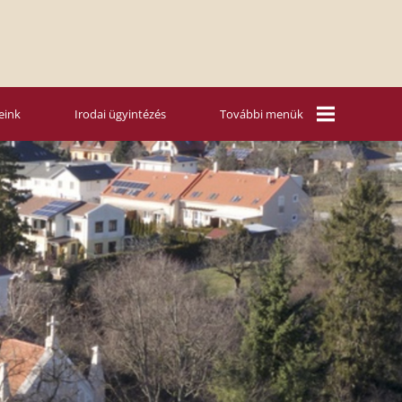
eink
Irodai ügyintézés
További menük
Mária Rádió
Vasárnapi
szentbeszédek
Nyári táboraink
Hitoktatás