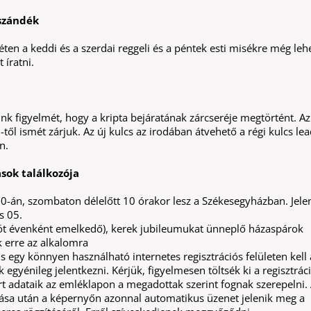
szándék
ten a keddi és a szerdai reggeli és a péntek esti misékre még leh
íratni.
ink figyelmét, hogy a kripta bejáratának zárcseréje megtörtént. Az
-től ismét zárjuk. Az új kulcs az irodában átvehető a régi kulcs le
n.
asok találkozója
20-án, szombaton délelőtt 10 órakor lesz a Székesegyházban. Jele
s 05.
, öt évenként emelkedő), kerek jubileumukat ünneplő házaspárok
k erre az alkalomra
is egy könnyen használható internetes regisztrációs felületen kell 
egyénileg jelentkezni. Kérjük, figyelmesen töltsék ki a regisztrác
rt adataik az emléklapon a megadottak szerint fognak szerepelni.
a után a képernyőn azonnal automatikus üzenet jelenik meg a