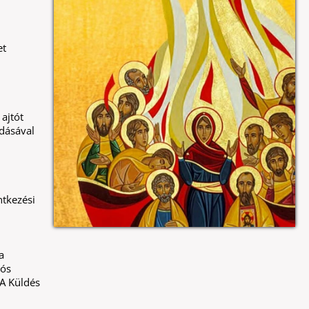
et
 ajtót
adásával
ntkezési
a
iós
 A Küldés