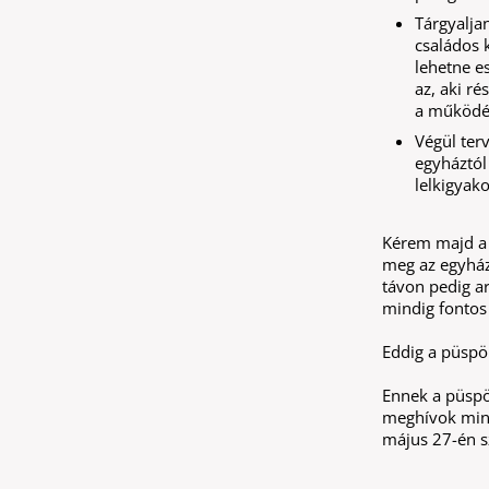
Tárgyalja
családos 
lehetne e
az, aki r
a működés
Végül ter
egyháztól 
lelkigyako
Kérem majd a k
meg az egyház
távon pedig a
mindig fontos 
Eddig a püspök
Ennek a püspö
meghívok mind
május 27-én s