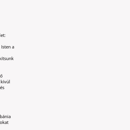
et:
 Isten a
kítsunk
ző
 kívül
 és
ébánia
okat