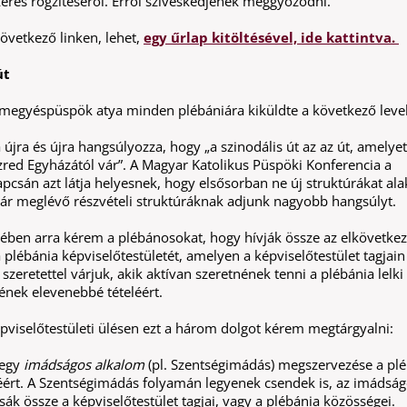
keres rögzítéséről. Erről szíveskedjenek meggyőződni.
következő linken, lehet,
egy űrlap kitöltésével, ide kattintva.
út
 megyéspüspök atya minden plébániára kiküldte a következő level
 újra és újra hangsúlyozza, hogy „a szinodális út az az út, amelyet
red Egyházától vár”. A Magyar Katolikus Püspöki Konferencia a
apcsán azt látja helyesnek, hogy elsősorban ne új struktúrákat ala
ár meglévő részvételi struktúráknak adjunk nagyobb hangsúlyt.
ében arra kérem a plébánosokat, hogy hívják össze az elkövetke
lébánia képviselőtestületét, amelyen a képviselőtestület tagjain
 szeretettel várjuk, akik aktívan szeretnének tenni a plébánia lelki
ének elevenebbé tételéért.
épviselőtestületi ülésen ezt a három dolgot kérem megtárgyalni:
 egy
imádságos alkalom
(pl. Szentségimádás) megszervezése a pl
ért. A Szentségimádás folyamán legyenek csendek is, az imádság
tsák össze a képviselőtestület tagjai, vagy a plébánia közösségei.