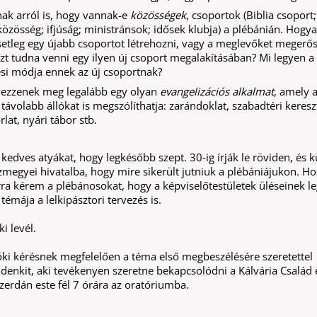
nak arról is, hogy vannak-e
közösségek
, csoportok (Biblia csoport;
közösség; ifjúság; ministránsok; idősek klubja) a plébánián. Hogy
setleg egy újabb csoportot létrehozni, vagy a meglevőket megerősí
észt tudna venni egy ilyen új csoport megalakításában? Mi legyen a
i módja ennek az új csoportnak?
vezzenek meg legalább egy olyan
evangelizációs alkalmat
, amely 
távolabb állókat is megszólíthatja: zarándoklat, szabadtéri keresz
rlat, nyári tábor stb.
edves atyákat, hogy legkésőbb szept. 30-ig írják le röviden, és k
megyei hivatalba, hogy mire sikerült jutniuk a plébániájukon. H
rra kérem a plébánosokat, hogy a képviselőtestületek üléseinek l
témája a lelkipásztori tervezés is.
i levél.
ki kérésnek megfelelően a téma első megbeszélésére szeretettel
enkit, aki tevékenyen szeretne bekapcsolódni a Kálvária Család 
zerdán este fél 7 órára az oratóriumba.