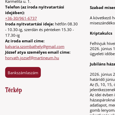
Karmelita u. 1.
Telefon (az iroda nyitvatartási
Szabad mise
idejében):
A következő hé
+36-30/961-6737
miseszándékot 
Iroda nyitvatartási ideje:
hétfőn 08.30
- 10.30-ig, szerdán és pénteken 15.30 -
Kriptakulcs
17.30-ig
Az iroda email címe:
Felhívjuk híve
kalvaria.szombathely@gmail.com
2026. június 1
József atya személyes email címe:
ügyeleti időbe
horvath.jozsef@martineum.hu
Jubiláns ház
Bankszámlaszám
2026. június 
határidő júniu
Az (5, 10, 15
Térkép
jelentkezzene
Az idei évben 
házaspároknak 
adatlapot, me
gomb lenyomás