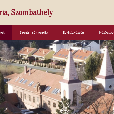
ria, Szombathely
írek
Szentmisék rendje
Egyházközség
Közösség