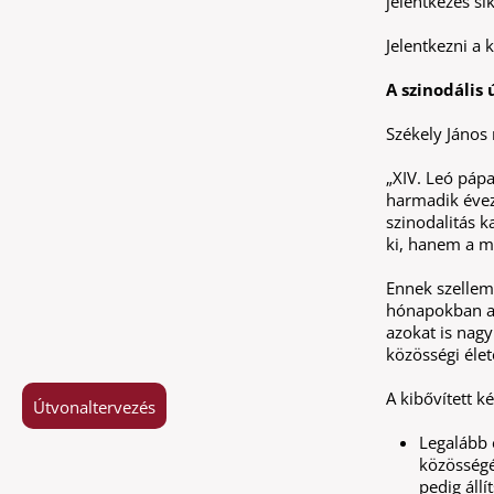
jelentkezés si
Jelentkezni a 
A szinodális 
Székely János
„XIV. Leó pápa
harmadik évez
szinodalitás k
ki, hanem a m
Ennek szellem
hónapokban a p
azokat is nagy
közösségi élet
A kibővített k
Útvonaltervezés
Legalább
közösségé
pedig állí