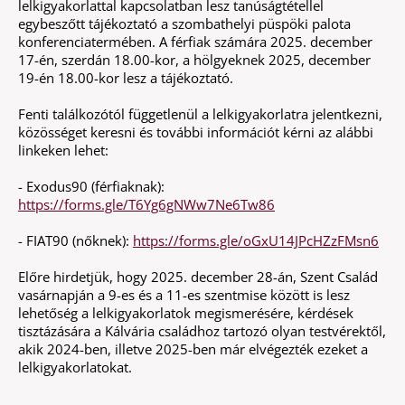
lelkigyakorlattal kapcsolatban lesz tanúságtétellel
egybeszőtt tájékoztató a szombathelyi püspöki palota
konferenciatermében. A férfiak számára 2025. december
17-én, szerdán 18.00-kor, a hölgyeknek 2025, december
19-én 18.00-kor lesz a tájékoztató.
Fenti találkozótól függetlenül a lelkigyakorlatra jelentkezni,
közösséget keresni és további információt kérni az alábbi
linkeken lehet:
- Exodus90 (férfiaknak):
https://forms.gle/T6Yg6gNWw7Ne6Tw86
- FIAT90 (nőknek):
https://forms.gle/oGxU14JPcHZzFMsn6
Előre hirdetjük, hogy 2025. december 28-án, Szent Család
vasárnapján a 9-es és a 11-es szentmise között is lesz
lehetőség a lelkigyakorlatok megismerésére, kérdések
tisztázására a Kálvária családhoz tartozó olyan testvérektől,
akik 2024-ben, illetve 2025-ben már elvégezték ezeket a
lelkigyakorlatokat.