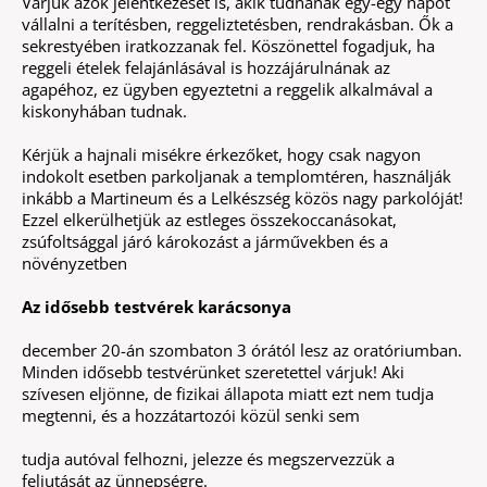
Várjuk azok jelentkezését is, akik tudnának egy-egy napot
vállalni a terítésben, reggeliztetésben, rendrakásban. Ők a
sekrestyében iratkozzanak fel. Köszönettel fogadjuk, ha
reggeli ételek felajánlásával is hozzájárulnának az
agapéhoz, ez ügyben egyeztetni a reggelik alkalmával a
kiskonyhában tudnak.
Kérjük a hajnali misékre érkezőket, hogy csak nagyon
indokolt esetben parkoljanak a templomtéren, használják
inkább a Martineum és a Lelkészség közös nagy parkolóját!
Ezzel elkerülhetjük az estleges összekoccanásokat,
zsúfoltsággal járó károkozást a járművekben és a
növényzetben
Az idősebb testvérek karácsonya
december 20-án szombaton 3 órától lesz az oratóriumban.
Minden idősebb testvérünket szeretettel várjuk! Aki
szívesen eljönne, de fizikai állapota miatt ezt nem tudja
megtenni, és a hozzátartozói közül senki sem
tudja autóval felhozni, jelezze és megszervezzük a
feljutását az ünnepségre.