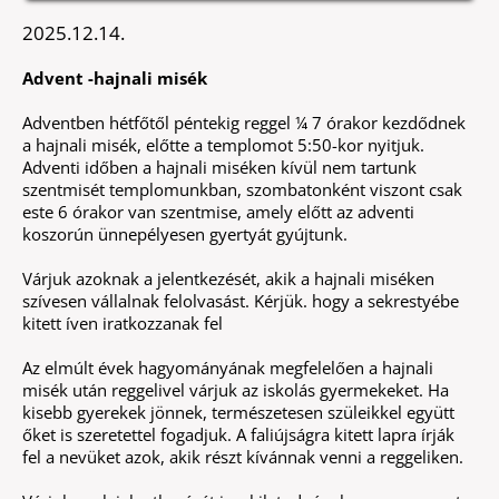
2025.12.14.
Advent -hajnali misék
Adventben hétfőtől péntekig reggel ¼ 7 órakor kezdődnek
a hajnali misék, előtte a templomot 5:50-kor nyitjuk.
Adventi időben a hajnali miséken kívül nem tartunk
szentmisét templomunkban, szombatonként viszont csak
este 6 órakor van szentmise, amely előtt az adventi
koszorún ünnepélyesen gyertyát gyújtunk.
Várjuk azoknak a jelentkezését, akik a hajnali miséken
szívesen vállalnak felolvasást. Kérjük. hogy a sekrestyébe
kitett íven iratkozzanak fel
Az elmúlt évek hagyományának megfelelően a hajnali
misék után reggelivel várjuk az iskolás gyermekeket. Ha
kisebb gyerekek jönnek, természetesen szüleikkel együtt
őket is szeretettel fogadjuk. A faliújságra kitett lapra írják
fel a nevüket azok, akik részt kívánnak venni a reggeliken.