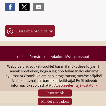
Vissza az előző oldalra!
Oldal információk
Adatkezelési tájékoztató
Impresszum
Sütik kezelése
Weboldalunk sütiket (cookie) használ működése folyamán
annak érdekében, hogy a legjobb felhasználói élményt
© 2026 - Minden jog fenntartva
nyújthassa Önnek, valamint a látogatottság mérése céljából.
A sütik használatát bármikor letilthatja! Erről bővebb
információkat olvashat itt:
Adatkezelési tájékoztatónk
Testreszabás
Mindet elfogadom
KERESÉS AZ OLDAL TARTALMÁBAN