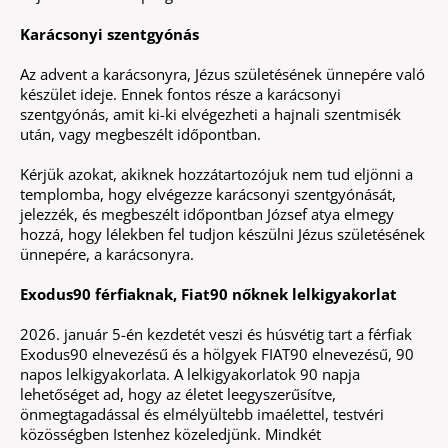
Karácsonyi szentgyónás
Az advent a karácsonyra, Jézus születésének ünnepére való
készület ideje. Ennek fontos része a karácsonyi
szentgyónás, amit ki-ki elvégezheti a hajnali szentmisék
után, vagy megbeszélt időpontban.
Kérjük azokat, akiknek hozzátartozójuk nem tud eljönni a
templomba, hogy elvégezze karácsonyi szentgyónását,
jelezzék, és megbeszélt időpontban József atya elmegy
hozzá, hogy lélekben fel tudjon készülni Jézus születésének
ünnepére, a karácsonyra.
Exodus90 férfiaknak, Fiat90 nőknek lelkigyakorlat
2026. január 5-én kezdetét veszi és húsvétig tart a férfiak
Exodus90 elnevezésű és a hölgyek FIAT90 elnevezésű, 90
napos lelkigyakorlata. A lelkigyakorlatok 90 napja
lehetőséget ad, hogy az életet leegyszerűsítve,
önmegtagadással és elmélyültebb imaélettel, testvéri
közösségben Istenhez közeledjünk. Mindkét