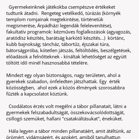
Gyermekeinknek játékokba csempészve értékeket
tudtunk átadni. Rengeteg vetélkedő, túrázás (környék
templom romjainak megtekintése, történetük
megismerése, Árpádházi legendák felelevenítése),
fakultatív programok: kézműves foglalkozások (agyagozás,
aratódísz készítés, barátság karkötő készítés...) körtánc,
kubb bajnokság; táncház, tábortűz, éjszakai túra,
bátorságpróba, kötetlen játszás, feltöltődés, beszélgetések,
előadások a felnőtteknek - kínáltak lehetőséget az együtt
töltött idő minél hasznosabbá tételére.
Mindezt egy olyan biztonságos, nagy területen, ahol a
gyerekek szabadon, önfeledten játszhattak. Egy érték
közösségben, ahol ezek a közös élmények szorosabbra
fűzték a kapcsolatot köztünk.
Csodálatos érzés volt megélni a tábor pillanatait, látni a
gyermekek felszabadultságát, összekovácsolódottságát,
csillogó szemüket, hallani "csatakiáltásukat", éneküket.
Hála legyen a tábor minden pillanatáért, amit átéltünk, az
örömért, vidámságért, és azokért, amiből tanulhattun