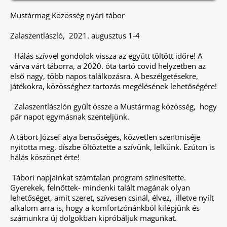
Mustármag Közösség nyári tábor
Zalaszentlászló, 2021. augusztus 1-4
Hálás szívvel gondolok vissza az együtt töltött időre! A
várva várt táborra, a 2020. óta tartó covid helyzetben az
első nagy, több napos találkozásra. A beszélgetésekre,
játékokra, közösséghez tartozás megélésének lehetőségére!
Zalaszentlászlón gyűlt össze a Mustármag közösség, hogy
pár napot egymásnak szenteljünk.
A tábort József atya bensőséges, közvetlen szentmiséje
nyitotta meg, díszbe öltöztette a szívünk, lelkünk. Ezúton is
hálás köszönet érte!
Tábori napjainkat számtalan program színesítette.
Gyerekek, felnőttek- mindenki talált magának olyan
lehetőséget, amit szeret, szívesen csinál, élvez, illetve nyílt
alkalom arra is, hogy a komfortzónánkból kilépjünk és
számunkra új dolgokban kipróbáljuk magunkat.