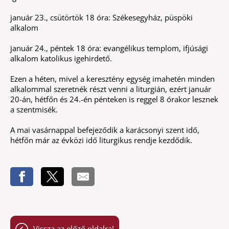
január 23., csütörtök 18 óra: Székesegyház, püspöki
alkalom
január 24., péntek 18 óra: evangélikus templom, ifjúsági
alkalom katolikus igehirdető.
Ezen a héten, mivel a keresztény egység imahetén minden
alkalommal szeretnék részt venni a liturgián, ezért január
20-án, hétfőn és 24.-én pénteken is reggel 8 órakor lesznek
a szentmisék.
A mai vasárnappal befejeződik a karácsonyi szent idő,
hétfőn már az évközi idő liturgikus rendje kezdődik.
Vissza az előző oldalra!