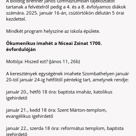
A Boldog Brenner János Gimnáziumban tájékoztatót
tartanak a felvételről pedig a 4. és a 8. évfolyamos diákok
számára. 2025. január 16-án, csütörtökön délután 5 órai
kezdettel.
Mindkét program helyszíne az iskola épülete.
Ökumenikus imahét a Niceai Zsinat 1700.
évfordulóján
Mottója: Hiszed ezt? (János 11, 26b)
A keresztények egységének imahete Szombathelyen január
20-tól január 24-ig hétfőtől péntekig tart, amelynek rendje:
január 20., hétfő 18 óra: baptista imaház, katolikus
igehirdető
január 21., kedd 18 óra: Szent Márton-templom,
evangélikus igehirdető
január 22., szerda 18 óra: református templom, baptista
igehirdető