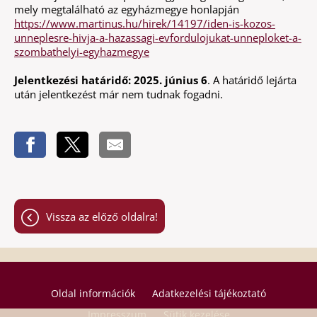
mely megtalálható az egyházmegye honlapján
https://www.martinus.hu/hirek/14197/iden-is-kozos-
unneplesre-hivja-a-hazassagi-evfordulojukat-unneploket-a-
szombathelyi-egyhazmegye
Jelentkezési határidő: 2025. június 6
. A határidő lejárta
után jelentkezést már nem tudnak fogadni.
Vissza az előző oldalra!
Oldal információk
Adatkezelési tájékoztató
Impresszum
Sütik kezelése