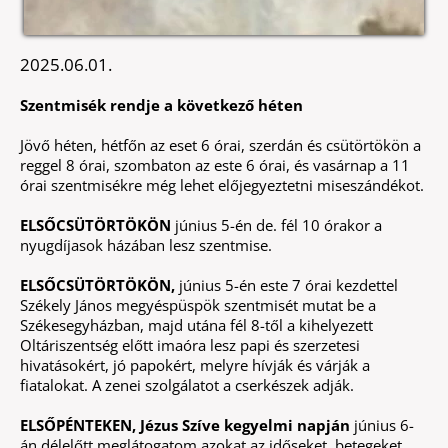
2025.06.01.
Szentmisék rendje a következő héten
Jövő héten, hétfőn az eset 6 órai, szerdán és csütörtökön a
reggel 8 órai, szombaton az este 6 órai, és vasárnap a 11
órai szentmisékre még lehet előjegyeztetni miseszándékot.
ELSŐCSÜTÖRTÖKÖN
június 5-én de. fél 10 órakor a
nyugdíjasok házában lesz szentmise.
ELSŐCSÜTÖRTÖKÖN,
június 5-én este 7 órai kezdettel
Székely János megyéspüspök szentmisét mutat be a
Székesegyházban, majd utána fél 8-től a kihelyezett
Oltáriszentség előtt imaóra lesz papi és szerzetesi
hivatásokért, jó papokért, melyre hívják és várják a
fiatalokat. A zenei szolgálatot a cserkészek adják.
ELSŐPÉNTEKEN, Jézus Szíve kegyelmi napján
június 6-
án délelőtt meglátogatom azokat az időseket, betegeket,