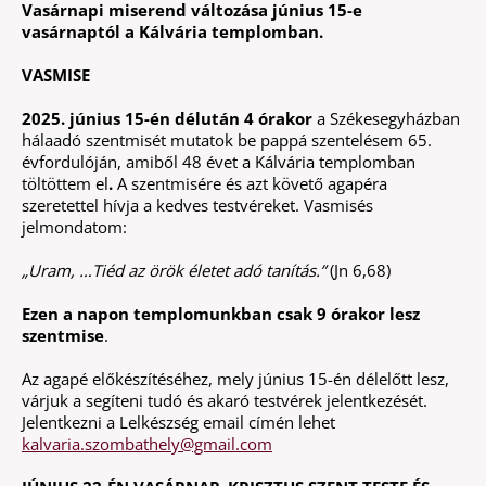
Vasárnapi miserend változása június 15-e
vasárnaptól a Kálvária templomban.
VASMISE
2025. június 15-én délután 4 órakor
a Székesegyházban
hálaadó szentmisét mutatok be pappá szentelésem 65.
évfordulóján, amiből 48 évet a Kálvária templomban
töltöttem el
.
A szentmisére és azt követő agapéra
szeretettel hívja a kedves testvéreket. Vasmisés
jelmondatom:
„Uram, …Tiéd az örök életet adó tanítás.”
(Jn 6,68)
Ezen a napon templomunkban csak 9 órakor lesz
szentmise
.
Az agapé előkészítéséhez, mely június 15-én délelőtt lesz,
várjuk a segíteni tudó és akaró testvérek jelentkezését.
Jelentkezni a Lelkészség email címén lehet
kalvaria.szombathely@gmail.com