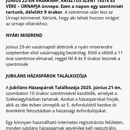
JÚNIUS 22-ÉN VASÁRNAP, KRISZTUS SZENT TESTE ÉS
VÉRE – ÚRNAPJA ünnepe. Ezen a napon egy szentmisét
tartunk, délelőtt 9 órakor
. A szentmise után lesz az
Úrnapi körmenet. Kérünk, hogy aki teheti hozzon virágot
az úrnapi oltárokhoz.
NYÁRI MISEREND
Június 29-én vasárnaptól áttérünk a nyári miserendre
szeptember első vasárnapjáig bezárólag. Ettől a időtől a 11
órai szentmise elmarad, reggel fél 8 és 9 órakor lesznek a
szentmisék
JUBILÁNS HÁZASPÁROK TALÁLKOZÓJA
A
Jubiláns Házaspárok Találkozója
20
25
.
június
21-é
n,
szombaton 10 órakor szentmisével kezdődik, amelyet a
Székesegyházban tartanak. Azokat a házaspárokat hívják,
akik az idei évben ünneplik az 5. évfordulótól kezdve öt
évenkénti felosztásban a házassági évfordulójukat.
Egy könnyen használható internetes regisztrációs felületen,
minden jubiláns házaspárnak egyénileg kell regisztrálni,