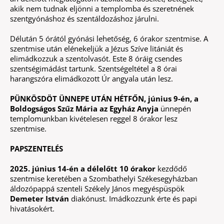
akik nem tudnak eljönni a templomba és szeretnének
szentgyónáshoz és szentáldozáshoz járulni.
Délután 5 órától gyónási lehetőség, 6 órakor szentmise. A
szentmise után elénekeljük a Jézus Szíve litániát és
elimádkozzuk a szentolvasót. Este 8 óráig csendes
szentségimádást tartunk. Szentségeltétel a 8 órai
harangszóra elimádkozott Úr angyala után lesz.
PÜNKÖSDÖT ÜNNEPE UTÁN HÉTFŐN, június 9-én, a
Boldogságos Szűz Mária az Egyház Anyja
ünnepén
templomunkban kivételesen reggel 8 órakor lesz
szentmise.
PAPSZENTELÉS
2025. június 14-én a délelőtt 10 órakor
kezdődő
szentmise keretében a Szombathelyi Székesegyházban
áldozópappá szenteli Székely János megyéspüspök
Demeter István
diakónust. Imádkozzunk érte és papi
hivatásokért.