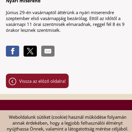
Nyári miserend
Június 29-én vasárnaptól áttérünk a nyári miserendre
szeptember első vasárnapjáig bezárólag. Ettől az időtől a
vasárnapi 11 órai szentmisék elmaradnak, reggel fél 8 és 9
órakor lesznek szentmisék.
Vissza az előző oldalra!
Oldal információk
Adatkezelési tájékoztató
Weboldalunk sütiket (cookie) használ működése folyamán
Impresszum
Sütik kezelése
annak érdekében, hogy a legjobb felhasználói élményt
nyújthassa Önnek, valamint a látogatottság mérése céljából.