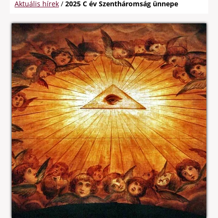
Aktuális hírek
/
2025 C év Szentháromság ünnepe