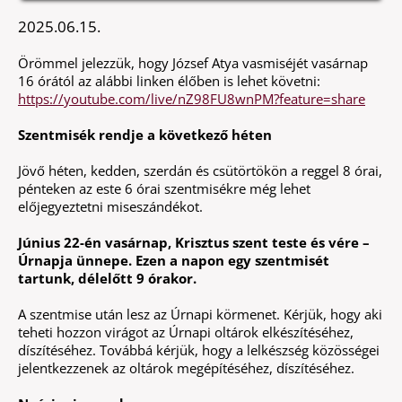
2025.06.15.
Örömmel jelezzük, hogy József Atya vasmiséjét vasárnap
16 órától az alábbi linken élőben is lehet követni:
https://youtube.com/live/nZ98FU8wnPM?feature=share
Szentmisék rendje a következő héten
Jövő héten, kedden, szerdán és csütörtökön a reggel 8 órai,
pénteken az este 6 órai szentmisékre még lehet
előjegyeztetni miseszándékot.
Június 22-én vasárnap, Krisztus szent teste és vére –
Úrnapja ünnepe. Ezen a napon egy szentmisét
tartunk, délelőtt 9 órakor.
A szentmise után lesz az Úrnapi körmenet. Kérjük, hogy aki
teheti hozzon virágot az Úrnapi oltárok elkészítéséhez,
díszítéséhez. Továbbá kérjük, hogy a lelkészség közösségei
jelentkezzenek az oltárok megépítéséhez, díszítéséhez.