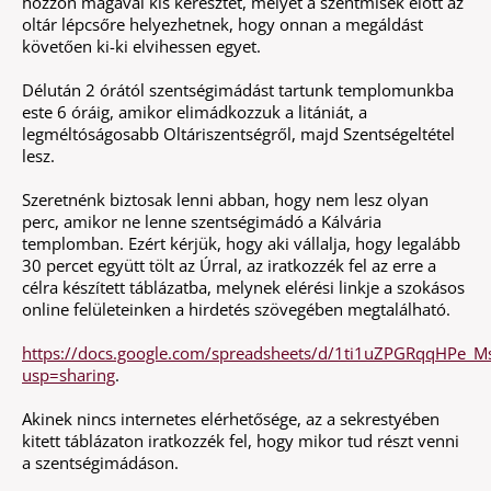
hozzon magával kis keresztet, melyet a szentmisék előtt az
oltár lépcsőre helyezhetnek, hogy onnan a megáldást
követően ki-ki elvihessen egyet.
Délután 2 órától szentségimádást tartunk templomunkba
este 6 óráig, amikor elimádkozzuk a litániát, a
legméltóságosabb Oltáriszentségről, majd Szentségeltétel
lesz.
Szeretnénk biztosak lenni abban, hogy nem lesz olyan
perc, amikor ne lenne szentségimádó a Kálvária
templomban. Ezért kérjük, hogy aki vállalja, hogy legalább
30 percet együtt tölt az Úrral, az iratkozzék fel az erre a
célra készített táblázatba, melynek elérési linkje a szokásos
online felületeinken a hirdetés szövegében megtalálható.
https://docs.google.com/spreadsheets/d/1ti1uZPGRqqHPe_
usp=sharing
.
Akinek nincs internetes elérhetősége, az a sekrestyében
kitett táblázaton iratkozzék fel, hogy mikor tud részt venni
a szentségimádáson.