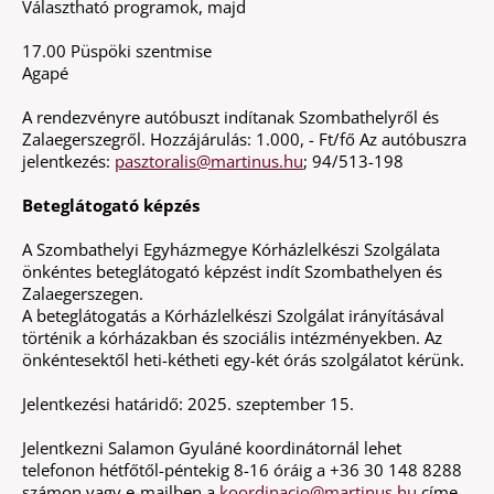
Választható programok, majd
17.00 Püspöki szentmise
Agapé
A rendezvényre autóbuszt indítanak Szombathelyről és
Zalaegerszegről. Hozzájárulás: 1.000, - Ft/fő Az autóbuszra
jelentkezés:
pasztoralis@martinus.hu
; 94/513-198
Beteglátogató képzés
A Szombathelyi Egyházmegye Kórházlelkészi Szolgálata
önkéntes beteglátogató képzést indít Szombathelyen és
Zalaegerszegen.
A beteglátogatás a Kórházlelkészi Szolgálat irányításával
történik a kórházakban és szociális intézményekben. Az
önkéntesektől heti-kétheti egy-két órás szolgálatot kérünk.
Jelentkezési határidő: 2025. szeptember 15.
Jelentkezni Salamon Gyuláné koordinátornál lehet
telefonon hétfőtől-péntekig 8-16 óráig a +36 30 148 8288
számon vagy e-mailben a
koordinacio@martinus.hu
címe