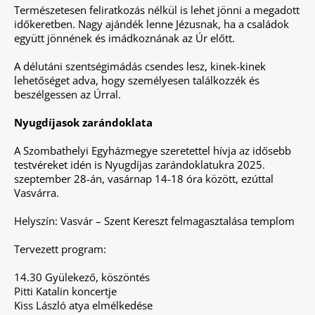
Természetesen feliratkozás nélkül is lehet jönni a megadott
időkeretben. Nagy ajándék lenne Jézusnak, ha a családok
együtt jönnének és imádkoznának az Úr előtt.
A délutáni szentségimádás csendes lesz, kinek-kinek
lehetőséget adva, hogy személyesen találkozzék és
beszélgessen az Úrral.
Nyugdíjasok zarándoklata
A Szombathelyi Egyházmegye szeretettel hívja az idősebb
testvéreket idén is Nyugdíjas zarándoklatukra 2025.
szeptember 28-án, vasárnap 14-18 óra között, ezúttal
Vasvárra.
Helyszín: Vasvár – Szent Kereszt felmagasztalása templom
Tervezett program:
14.30 Gyülekező, köszöntés
Pitti Katalin koncertje
Kiss László atya elmélkedése