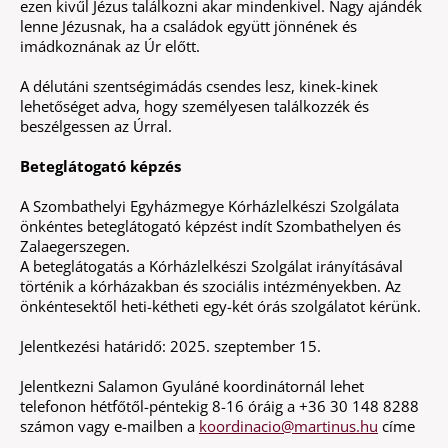
ezen kivűl Jézus találkozni akar mindenkivel. Nagy ajándék
lenne Jézusnak, ha a családok együtt jönnének és
imádkoznának az Úr előtt.
A délutáni szentségimádás csendes lesz, kinek-kinek
lehetőséget adva, hogy személyesen találkozzék és
beszélgessen az Úrral.
Beteglátogató képzés
A Szombathelyi Egyházmegye Kórházlelkészi Szolgálata
önkéntes beteglátogató képzést indít Szombathelyen és
Zalaegerszegen.
A beteglátogatás a Kórházlelkészi Szolgálat irányításával
történik a kórházakban és szociális intézményekben. Az
önkéntesektől heti-kétheti egy-két órás szolgálatot kérünk.
Jelentkezési határidő: 2025. szeptember 15.
Jelentkezni Salamon Gyuláné koordinátornál lehet
telefonon hétfőtől-péntekig 8-16 óráig a +36 30 148 8288
számon vagy e-mailben a
koordinacio@martinus.hu
címe