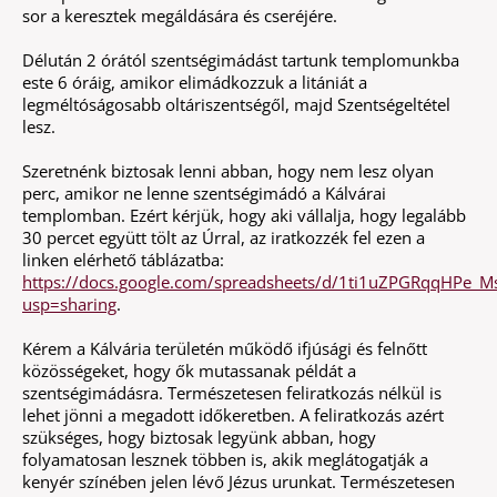
sor a keresztek megáldására és cseréjére.
Délután 2 órától szentségimádást tartunk templomunkba
este 6 óráig, amikor elimádkozzuk a litániát a
legméltóságosabb oltáriszentségől, majd Szentségeltétel
lesz.
Szeretnénk biztosak lenni abban, hogy nem lesz olyan
perc, amikor ne lenne szentségimádó a Kálvárai
templomban. Ezért kérjük, hogy aki vállalja, hogy legalább
30 percet együtt tölt az Úrral, az iratkozzék fel ezen a
linken elérhető táblázatba:
https://docs.google.com/spreadsheets/d/1ti1uZPGRqqHPe_
usp=sharing
.
Kérem a Kálvária területén működő ifjúsági és felnőtt
közösségeket, hogy ők mutassanak példát a
szentségimádásra. Természetesen feliratkozás nélkül is
lehet jönni a megadott időkeretben. A feliratkozás azért
szükséges, hogy biztosak legyünk abban, hogy
folyamatosan lesznek többen is, akik meglátogatják a
kenyér színében jelen lévő Jézus urunkat. Természetesen