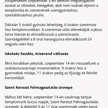
Elsőpénteken szeptember 5-én délelőtt meglátogatom
azokat az időseket, betegeket, akik nem tudnak eljönni a
templomba és szeretnének szentgyónáshoz,
szentáldozáshoz járulni.
Délután 5 órától gyónási lehetőség, 6 órakor szentmise
lesz templomunkban. A szentmise után elénekeljük a Jézus
Szíve litániát és elimádkozzuk a szentolvasót.
Szentségeltétel a 8 órai harangszóra elimádkozott Úr
angyala után lesz.
Iskolaév kezdés, miserend változás
Mint korábban jeleztük, szeptember 14-én visszaállunk a
szokásosvasárnapi miserendekre. 9 órakor lesz a
gyermekek miséje, 11 órakor pedig az ifjúsági és felnőtt
korosztályé.
Szent Kereszt Felmagasztalás ünnepe
Mához két hétre, szeptember 14-én vasárnap tartjuk
templomunk búcsú napját, Szent Kereszt Felmagasztalás
ünnepét. A délelőtti 9 és 11 órai szentmisék végén kerül