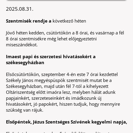
2025.08.31.
Szentmisék rendje a
következő héten
Jövő héten kedden, csütörtökön a 8 órai, és vasárnap a fél
8 órai szentmisékre még lehet előjegyeztetni
miseszándékot.
Imaest papi és szerzetesi hívatásokért a
székesegyházban
Elsőcsütörtökön, szeptember 4-én este 7 órai kezdettel
Székely János megyéspüspök szentmisét mutat be a
Székesegyházban, majd után fél 7-tól a kihelyezett
Oltáriszentség előtt imaóra lesz, melyben hálát adunk
papjainkért, szerzeteseinkért és imádkozunk új
hivatásokért, jó papokért, hiszen tudjuk, hogy mennyire
szükség van rájuk.
Elsőpéntek, Jézus Szentséges Szívének kegyelmi napja,