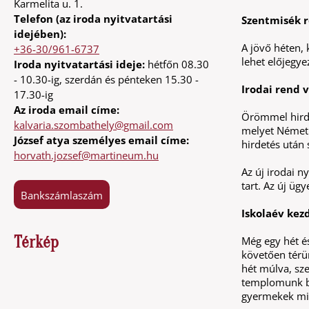
Karmelita u. 1.
Telefon (az iroda nyitvatartási
Szentmisék 
idejében):
A jövő héten, 
+36-30/961-6737
lehet előjegye
Iroda nyitvatartási ideje:
hétfőn 08.30
- 10.30-ig, szerdán és pénteken 15.30 -
Irodai rend 
17.30-ig
Az iroda email címe:
Örömmel hirde
kalvaria.szombathely@gmail.com
melyet Németh 
József atya személyes email címe:
hirdetés után
horvath.jozsef@martineum.hu
Az új irodai n
tart. Az új ügy
Bankszámlaszám
Iskolaév kez
Térkép
Még egy hét és
követően térü
hét múlva, sz
templomunk bú
gyermekek misé