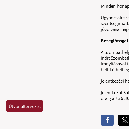
Minden hónap 
Ugyancsak sz
szentségimádás
jövő vasárnap 
Beteglátogat
A Szombathely
indít Szombath
irányításával 
heti-kétheti e
Jelentkezési h
Jelentkezni S
óráig a +36 3
Útvonaltervezés