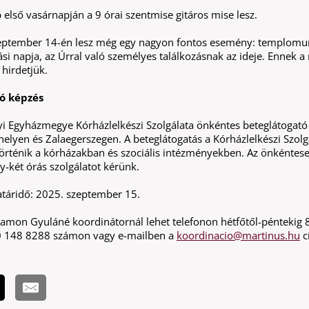
első vasárnapján a 9 órai szentmise gitáros mise lesz.
eptember 14-én lesz még egy nagyon fontos esemény: templomu
i napja, az Úrral való személyes találkozásnak az ideje. Ennek a 
hirdetjük.
ó képzés
i Egyházmegye Kórházlelkészi Szolgálata önkéntes beteglátogató
elyen és Zalaegerszegen. A beteglátogatás a Kórházlelkészi Szolg
történik a kórházakban és szociális intézményekben. Az önkéntese
gy-két órás szolgálatot kérünk.
atáridő: 2025. szeptember 15.
alamon Gyuláné koordinátornál lehet telefonon hétfőtől-péntekig 
0 148 8288 számon vagy e-mailben a
koordinacio@martinus.hu
c