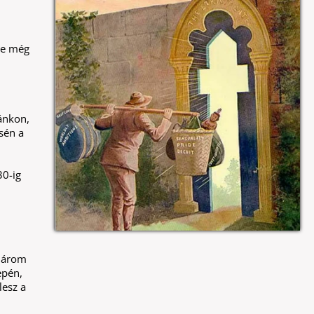
re még
ánkon,
sén a
30-ig
 három
epén,
lesz a