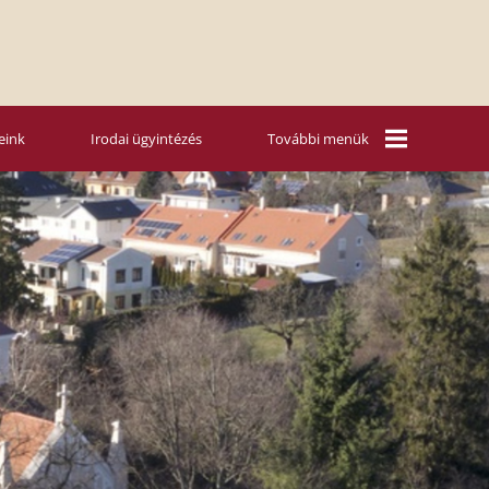
eink
Irodai ügyintézés
További menük
Mária Rádió
Vasárnapi
szentbeszédek
Nyári táboraink
Hitoktatás