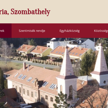
ria, Szombathely
írek
Szentmisék rendje
Egyházközség
Közösség