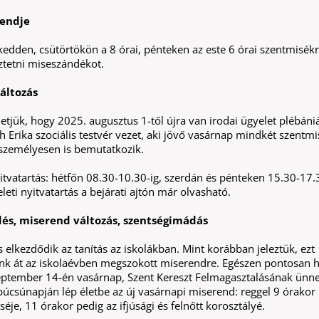
rendje
kedden, csütörtökön a 8 órai, pénteken az este 6 órai szentmisék
ztetni miseszándékot.
változás
tjük, hogy 2025. augusztus 1-től újra van irodai ügyelet plébáni
Erika szociális testvér vezet, aki jövő vasárnap mindkét szentmi
 személyesen is bemutatkozik.
yitvatartás: hétfőn 08.30-10.30-ig, szerdán és pénteken 15.30-17.
eleti nyitvatartás a bejárati ajtón már olvasható.
dés, miserend változás, szentségimádás
 elkezdődik az tanítás az iskolákban. Mint korábban jeleztük, ezt
nk át az iskolaévben megszokott miserendre. Egészen pontosan
eptember 14-én vasárnap, Szent Kereszt Felmagasztalásának ünn
csúnapján lép életbe az új vasárnapi miserend: reggel 9 órakor 
je, 11 órakor pedig az ifjúsági és felnőtt korosztályé.