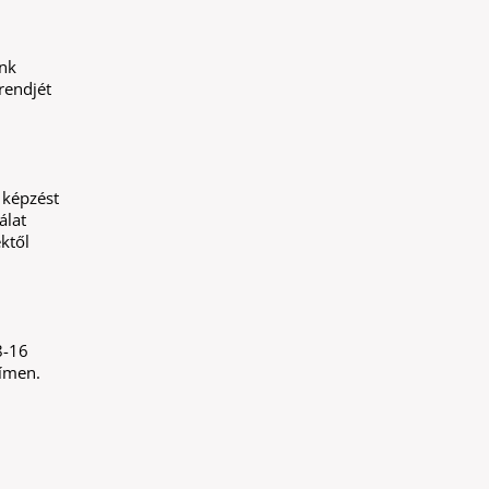
nk
rendjét
 képzést
álat
ktől
8-16
ímen.