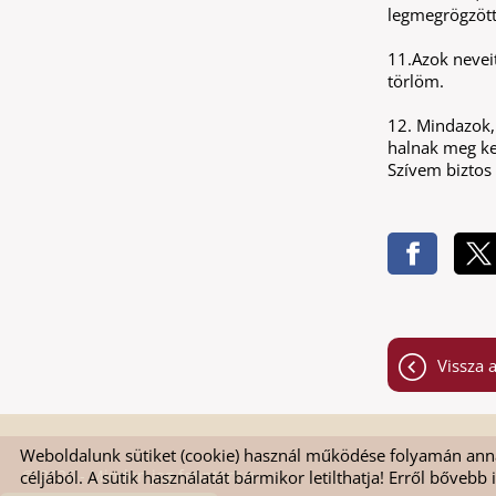
legmegrögzött
11.Azok neveit
törlöm.
12. Mindazok,
halnak meg keg
Szívem biztos
Vissza a
Weboldalunk sütiket (cookie) használ működése folyamán anna
© 2026 - Minden jog fenntartva
céljából. A sütik használatát bármikor letilthatja! Erről bővebb