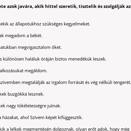
ete azok javára, akik hittel szeretik, tisztelik és szolgálják a
ik az állapotukhoz szükséges kegyelmeket.
nak megadom a békét.
atukban megvigasztalom őket.
s különösen haláluk óráján biztos menedékük leszek.
lalkozásukat megáldom.
zívemben megtalálják az irgalom forrását és vég nélküli tengerét
lkek buzgókká lesznek.
ek nagy tökéletességre jutnak.
házakat, ahol Szívem képét kifüggesztik.
kik a lelkek megmentésén dolgoznak, olyan erőt adok, hogy még