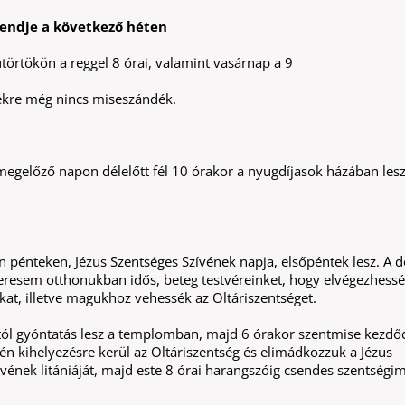
endje a következő héten
törtökön a reggel 8 órai, valamint vasárnap a 9
ékre még nincs miseszándék.
megelőző napon délelőtt fél 10 órakor a nyugdíjasok házában les
 pénteken, Jézus Szentséges Szívének napja, elsőpéntek lesz. A dé
eresem otthonukban idős, beteg testvéreinket, hogy elvégezhess
at, illetve magukhoz vehessék az Oltáriszentséget.
tól gyóntatás lesz a templomban, majd 6 órakor szentmise kezdőd
n kihelyezésre kerül az Oltáriszentség és elimádkozzuk a Jézus
vének litániáját, majd este 8 órai harangszóig csendes szentségi