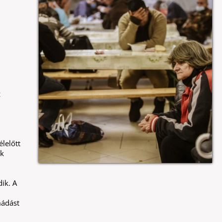
z
lelőtt
ék
ik. A
mádást