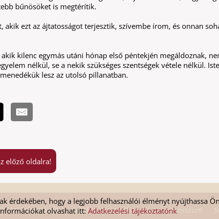
ebb bűnösöket is megtérítik.
, akik ezt az ájtatosságot terjesztik, szívembe írom, és onnan so
 akik kilenc egymás utáni hónap első péntekjén megáldoznak, n
yelem nélkül, se a nekik szükséges szentségek vétele nélkül. Ist
 menedékük lesz az utolsó pillanatban.
z előző oldalra!
k érdekében, hogy a legjobb felhasználói élményt nyújthassa Ön
Oldal információk
Adatkezelési tájékoztató
Impresszum
S
 információkat olvashat itt:
Adatkezelési tájékoztatónk