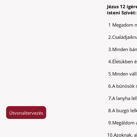
Jézus 12 ígér
isteni Szívét:
1 Megadom nek
2.Családjaik
3.Minden bán
4.Életükben é
5.Minden vál
6.A bűnösök s
7.A lanyha le
8.A buzgó lelk
Útvonaltervezés
9.Megáldom a 
10.Azoknak, a