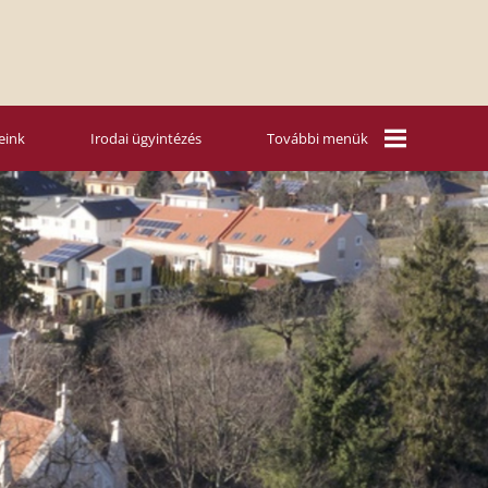
eink
Irodai ügyintézés
További menük
Mária Rádió
Vasárnapi
szentbeszédek
Nyári táboraink
Hitoktatás