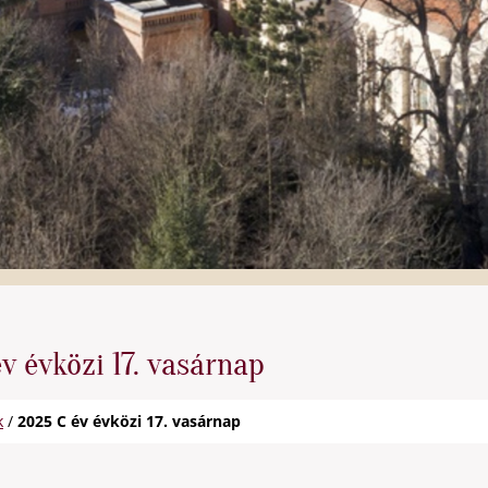
v évközi 17. vasárnap
k
/
2025 C év évközi 17. vasárnap