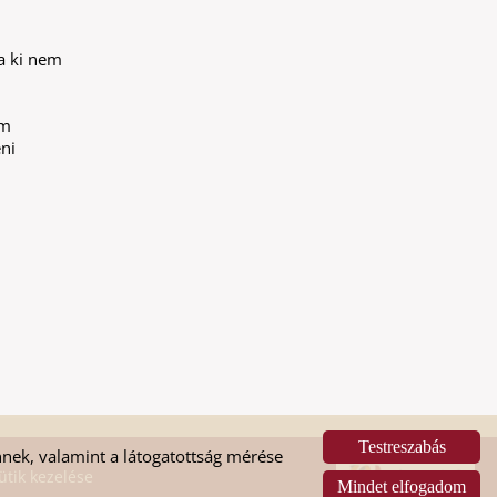
ha ki nem
em
eni
Testreszabás
nek, valamint a látogatottság mérése
ütik kezelése
Mindet elfogadom