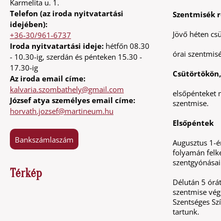
Karmelita u. 1.
Telefon (az iroda nyitvatartási
Szentmisék r
idejében):
Jövő héten csü
+36-30/961-6737
Iroda nyitvatartási ideje:
hétfőn 08.30
órai szentmis
- 10.30-ig, szerdán és pénteken 15.30 -
17.30-ig
Csütörtökön,
Az iroda email címe:
kalvaria.szombathely@gmail.com
elsőpénteket 
József atya személyes email címe:
szentmise.
horvath.jozsef@martineum.hu
Elsőpéntek
Bankszámlaszám
Augusztus 1-én
folyamán felk
szentgyónásaik
Térkép
Délután 5 órá
szentmise végé
Szentséges Szí
tartunk.