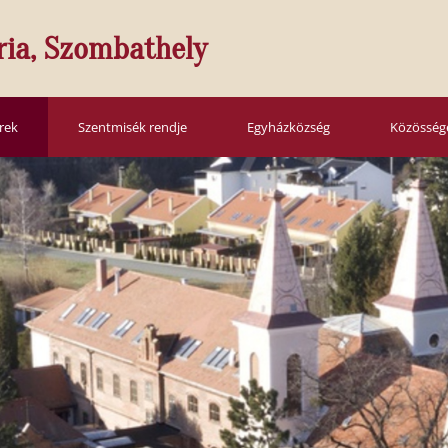
ria, Szombathely
írek
Szentmisék rendje
Egyházközség
Közösség